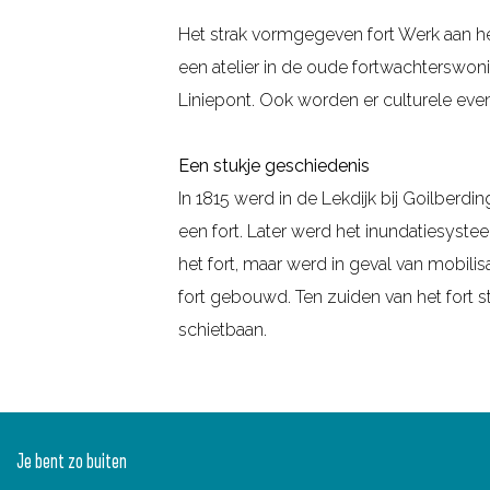
g
Het strak vormgegeven fort Werk aan he
e
een atelier in de oude fortwachterswonin
Liniepont. Ook worden er culturele eve
Een stukje geschiedenis
In 1815 werd in de Lekdijk bij Goilberdi
een fort. Later werd het inundatiesyste
het fort, maar werd in geval van mobil
fort gebouwd. Ten zuiden van het fort s
schietbaan.
Je bent zo buiten