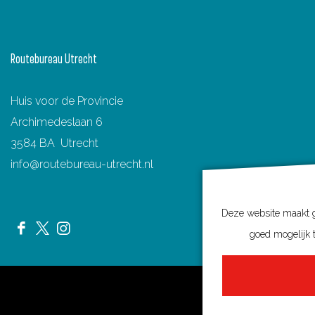
Routebureau Utrecht
Huis voor de Provincie
Archimedeslaan 6
3584 BA Utrecht
info@routebureau-utrecht.nl
Deze website maakt ge
goed mogelijk t
F
X
I
a
R
n
c
o
s
e
u
t