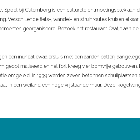
t Spoel bij Culemborg is een culturele ontmoetingsplek aan de
g. Verschillende fiets-, wandel- en struinroutes kruisen elkaar 
nementen georganiseerd. Bezoek het restaurant Caatje aan de L
ngen een inundatiewaaiersluis met een aarden batterij aangelegd.
em geoptimaliseerd en het fort kreeg vier bomvrije gebouwen. 
isatie omgeleid. In 1939 werden zeven betonnen schuilplaatsen 
taat in een weiland een hoge vrijstaande muur. Deze ‘kogelvange