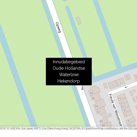
Innudatiegebied
Oude Hollandse
Waterlinie
Hekendorp
ENT P, NRCAN, Esri Japan, METI, Esri China (Hong Kong), NOSTRA, © OpenStreetMap contributors, and the GIS Us