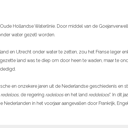
 Oude Hollandse Waterlinie. Door middel van de Goejanverwell
nder water gezet) worden.
and en Utrecht onder water te zetten, zou het Franse leger en
gezette land was te diep om door heen te waden, maar te ond
rdedigd.
tische en onzekere jaren uit de Nederlandse geschiedenis en s
k
redeloos
, de regering
radeloos
en het land
reddeloos
". In dit
 Nederlanden in het voorjaar aangevallen door Frankrijk, Enge