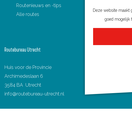
Routenieuws en -tips
a
i
-
h
Deze website maakt ge
Alle routes
c
n
m
a
goed mogelijk t
e
t
a
t
b
e
i
s
o
r
l
A
Routebureau Utrecht
o
e
p
k
s
p
Huis voor de Provincie
t
Archimedeslaan 6
3584 BA Utrecht
info@routebureau-utrecht.nl
F
X
I