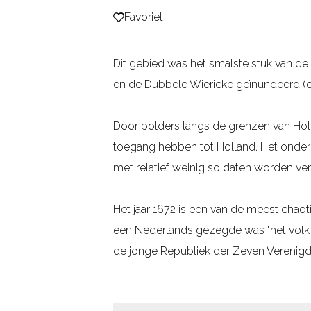
Favoriet
Favoriet
g
e
Dit gebied was het smalste stuk van de
en de Dubbele Wiericke geïnundeerd (o
Door polders langs de grenzen van Holl
toegang hebben tot Holland. Het onder
met relatief weinig soldaten worden ve
Het jaar 1672 is een van de meest chao
een Nederlands gezegde was "het vol
de jonge Republiek der Zeven Verenigde