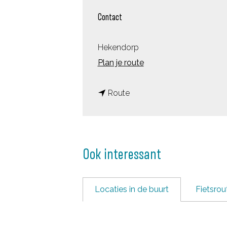
Contact
Hekendorp
n
Plan je route
a
n
a
Route
a
r
a
I
r
n
Ook interessant
I
n
n
u
n
d
Locaties in de buurt
Fietsrou
u
a
d
t