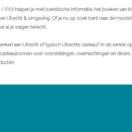
/ VVV helpen je met toeristische informatie, het boeken van ti
over Utrecht & omgeving. Of je nu op zoek bent naar de mooiste
t al je vragen terecht.
enken aan Utrecht of typisch Utrechts cadeau? In de winkel op
en cadeaubonnen voor voorstellingen, overnachtingen en diners.
oducten.