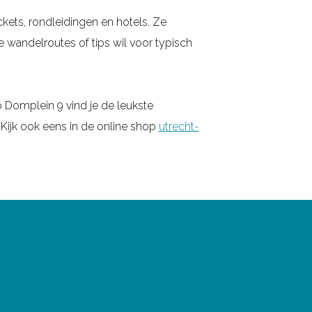
ckets, rondleidingen en hotels. Ze
 wandelroutes of tips wil voor typisch
 Domplein 9 vind je de leukste
 Kijk ook eens in de online shop
utrecht-