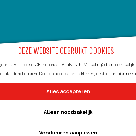
DEZE WEBSITE GEBRUIKT COOKIES
bruik van cookies (Functioneel, Analytisch, Marketing) die noodzakelijk
e laten functioneren. Door op accepteren te klikken, geef je aan hiermee 
Alles accepteren
Over deze website
Meldpunt routes
Alleen noodzakelijk
Privacy
Toegankelijkheid
Voorkeuren aanpassen