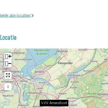
ekijk alle locaties
Locatie
+
−
VVV Amersfoort