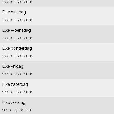
k
a
n
o
f
s
r
o
10.00 - 17.00 uur
V
m
V
r
o
f
s
r
Elke dinsdag
V
V
V
t
o
o
f
t
10.00 - 17.00 uur
V
V
V
r
o
o
Elke woensdag
A
V
A
t
r
o
10.00 - 17.00 uur
m
A
m
t
r
e
m
e
t
Elke donderdag
r
e
r
10.00 - 17.00 uur
s
r
s
Elke vrijdag
f
s
f
10.00 - 17.00 uur
o
f
o
Elke zaterdag
o
o
o
10.00 - 17.00 uur
r
o
r
t
r
t
Elke zondag
t
11.00 - 15.00 uur