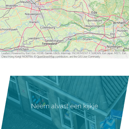
Leaflet
|
Powered by Esri | Esri, HERE, Garmin, USGS, Intermap, INCREMENT P, NRCAN, Esri Japan, METI, Esri
China (Hong Kong), NOSTRA, © OpenStreetMap contributors, and the GIS User Community
Neem alvast een kijkje