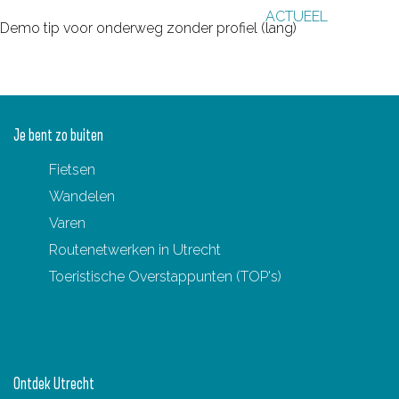
ACTUEEL
g
Demo tip voor onderweg zonder profiel (lang)
e
Je bent zo buiten
Fietsen
Wandelen
Varen
Routenetwerken in Utrecht
Toeristische Overstappunten (TOP's)
Ontdek Utrecht