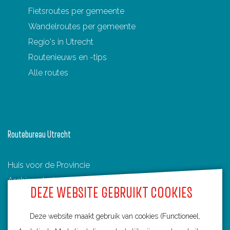
Fietsroutes per gemeente
Wandelroutes per gemeente
Regio's in Utrecht
Routenieuws en -tips
Alle routes
Routebureau Utrecht
Huis voor de Provincie
Archimedeslaan 6
DEZE WEBSITE GEBRUIKT COOKIES
3584 BA Utrecht
info@routebureau-utrecht.nl
Deze website maakt gebruik van cookies (Functioneel,