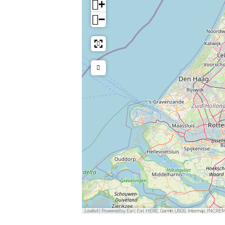
+
−
Leaflet
|
Powered by Esri | Esri, HERE, Garmin, USGS, Intermap, INCREM