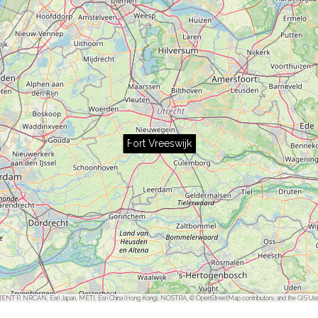
Fort Vreeswijk
ENT P, NRCAN, Esri Japan, METI, Esri China (Hong Kong), NOSTRA, © OpenStreetMap contributors, and the GIS Us