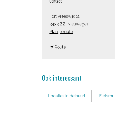
Contact
Fort Vreeswijk 1a
3433 ZZ
Nieuwegein
n
Plan je route
a
n
a
Route
a
r
a
F
r
o
Ook interessant
F
r
o
t
r
V
Locaties in de buurt
Fietsrou
t
r
V
e