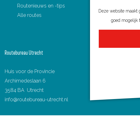
Routenieuws en -tips
a
i
-
h
Deze website maakt ge
Alle routes
c
n
m
a
goed mogelijk t
e
t
a
t
b
e
i
s
o
r
l
A
Routebureau Utrecht
o
e
p
k
s
p
Huis voor de Provincie
t
Archimedeslaan 6
3584 BA Utrecht
info@routebureau-utrecht.nl
F
X
I