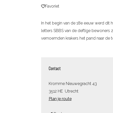
Favoriet
Favoriet
g
e
In het begin van de 18e eeuw werd dit 
letters SBBS van de deftige bewoners z
vernoemden krakers het pand naar de t
Contact
Kromme Nieuwegracht 43
3512 HE
Utrecht
n
Plan je route
a