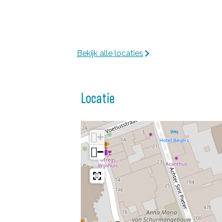
u
l
y
l
Bekijk alle locaties
Locatie
+
−