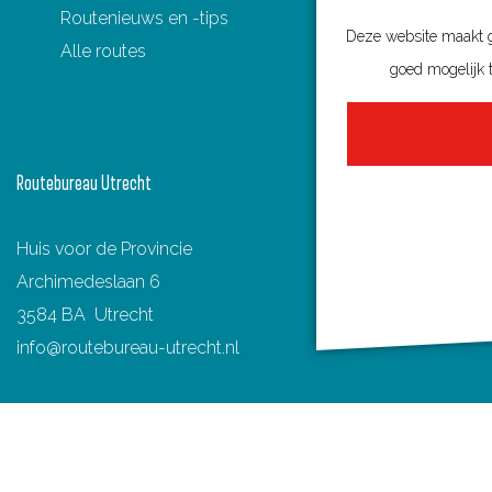
Routenieuws en -tips
a
i
-
h
Deze website maakt ge
Alle routes
c
n
m
a
goed mogelijk t
e
t
a
t
b
e
i
s
o
r
l
A
Routebureau Utrecht
o
e
p
k
s
p
Huis voor de Provincie
t
Archimedeslaan 6
3584 BA Utrecht
info@routebureau-utrecht.nl
F
X
I