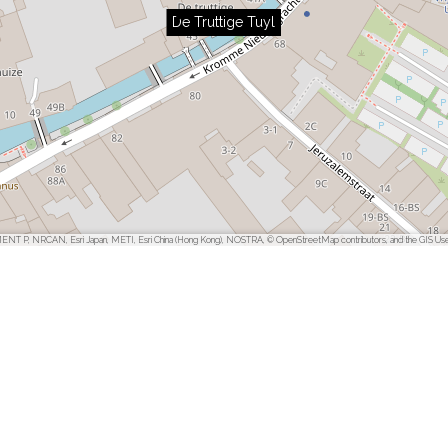
De Truttige Tuyl
ENT P, NRCAN, Esri Japan, METI, Esri China (Hong Kong), NOSTRA, © OpenStreetMap contributors, and the GIS Us