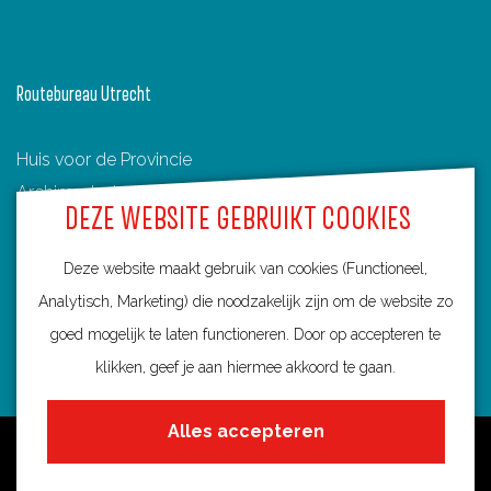
o
d
a
i
o
e
n
r
n
a
Routebureau Utrecht
n
e
Huis voor de Provincie
n
Archimedeslaan 6
L
DEZE WEBSITE GEBRUIKT COOKIES
3584 BA Utrecht
a
info@routebureau-utrecht.nl
n
Deze website maakt gebruik van cookies (Functioneel,
g
Analytisch, Marketing) die noodzakelijk zijn om de website zo
b
goed mogelijk te laten functioneren. Door op accepteren te
r
klikken, geef je aan hiermee akkoord te gaan.
F
X
I
o
a
R
n
Alles accepteren
e
c
o
s
Over deze website
k
e
u
t
Meldpunt routes