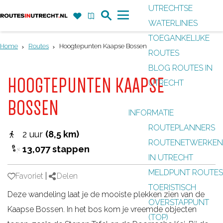
UTRECHTSE
Z
F
K
WATERLINIES
G
o
a
a
M
TOEGANKELIJKE
a
e
v
a
e
Home
Routes
Hoogtepunten Kaapse Bossen
ROUTES
n
k
o
r
n
BLOG ROUTES IN
a
r
t
u
HOOGTEPUNTEN KAAPSE
UTRECHT
a
i
r
BOSSEN
e
INFORMATIE
d
t
ROUTEPLANNERS
e
2 uur
(8,5 km)
e
ROUTENETWERKEN
h
13,077 stappen
n
IN UTRECHT
o
MELDPUNT ROUTES
m
Favoriet
Favoriet
|
Delen
TOERISTISCH
e
Deze wandeling laat je de mooiste plekken zien van de
OVERSTAPPUNT
p
Kaapse Bossen. In het bos kom je vreemde objecten
(TOP)
a