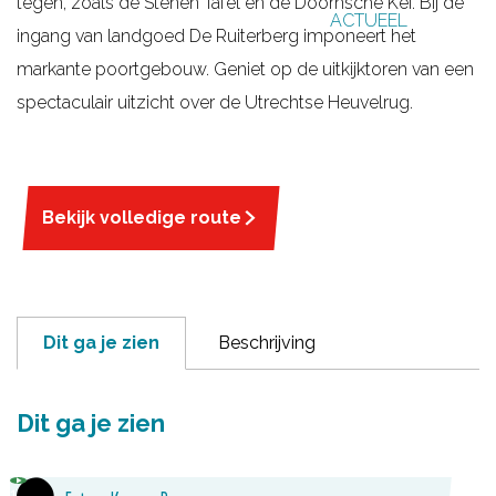
tegen, zoals de Stenen Tafel en de Doornsche Kei. Bij de
ACTUEEL
g
ingang van landgoed De Ruiterberg imponeert het
e
markante poortgebouw. Geniet op de uitkijktoren van een
spectaculair uitzicht over de Utrechtse Heuvelrug.
Bekijk volledige route
Dit ga je zien
Beschrijving
Dit ga je zien
1