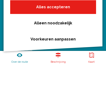
Wandelroutes per gemeente
Alles accepteren
Regio's in Utrecht
Routenieuws en -tips
Alle routes
Alleen noodzakelijk
Voorkeuren aanpassen
Routebureau Utrecht
Over de route
Beschrijving
Kaart
Huis voor de Provincie
Archimedeslaan 6
3584 BA Utrecht
info@routebureau-utrecht.nl