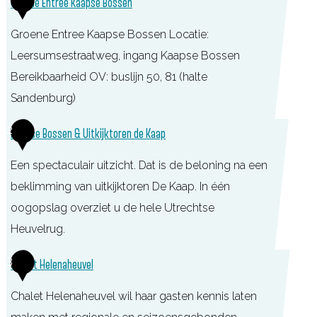
Groene Entree Kaapse Bossen
Groene Entree Kaapse Bossen Locatie:
Leersumsestraatweg, ingang Kaapse Bossen
Bereikbaarheid OV: buslijn 50, 81 (halte
Sandenburg)
G
2
Kaapse Bossen & Uitkijktoren de Kaap
r
Een spectaculair uitzicht. Dat is de beloning na een
o
beklimming van uitkijktoren De Kaap. In één
e
oogopslag overziet u de hele Utrechtse
n
Heuvelrug.
e
E
K
3
Chalet Helenaheuvel
n
a
t
Chalet Helenaheuvel wil haar gasten kennis laten
a
r