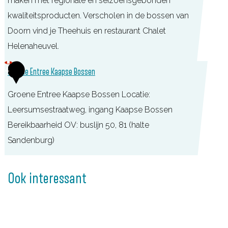
maken met regionale en seizoensgebonden
p
e
kwaliteitsproducten. Verscholen in de bossen van
s
e
Doorn vind je Theehuis en restaurant Chalet
e
K
Helenaheuvel.
B
a
o
C
4
Groene Entree Kaapse Bossen
a
s
h
p
s
Groene Entree Kaapse Bossen Locatie:
a
s
e
Leersumsestraatweg, ingang Kaapse Bossen
l
e
n
Bereikbaarheid OV: buslijn 50, 81 (halte
e
B
&
Sandenburg)
t
o
U
H
G
s
i
e
r
Ook interessant
s
t
l
o
e
k
e
e
n
i
n
n