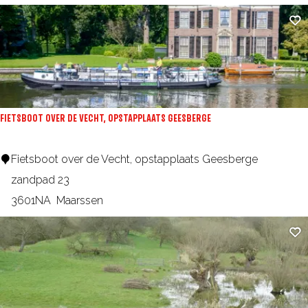
e
n
Fa
t
j
e
E
e
FIETSBOOT OVER DE VECHT, OPSTAPPLAATS GEESBERGE
m
d
F
Fietsboot over de Vecht, opstapplaats Geesberge
i
i
zandpad 23
j
e
3601NA
Maarssen
k
t
Fa
s
b
o
o