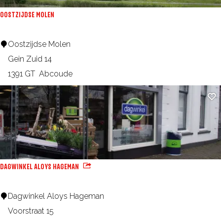
R
OOSTZIJDSE MOLEN
i
j
O
Oostzijdse Molen
n
o
Gein Zuid 14
a
s
1391 GT
Abcoude
u
t
Fa
w
z
e
i
n
j
d
s
DAGWINKEL ALOYS HAGEMAN
e
M
D
Dagwinkel Aloys Hageman
o
a
Voorstraat 15