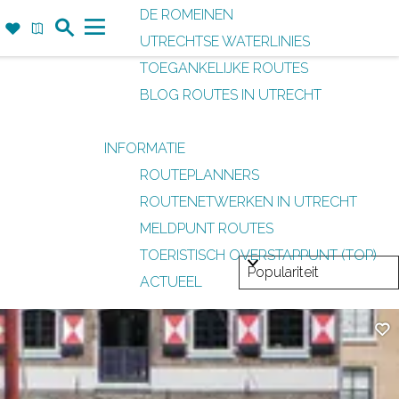
DE ROMEINEN
Z
F
K
UTRECHTSE WATERLINIES
o
a
a
M
TOEGANKELIJKE ROUTES
e
v
a
e
BLOG ROUTES IN UTRECHT
k
o
r
n
r
t
u
INFORMATIE
i
ROUTEPLANNERS
e
ROUTENETWERKEN IN UTRECHT
t
MELDPUNT ROUTES
e
TOERISTISCH OVERSTAPPUNT (TOP)
n
ACTUEEL
Fa