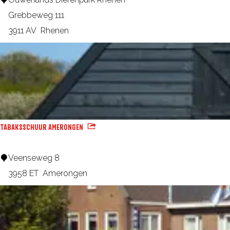
n
u
Grebbeweg 111
w
3911 AV
Rhenen
e
h
a
n
d
s
TABAKSSCHUUR AMERONGEN
D
i
T
Veenseweg 8
e
a
3958 ET
Amerongen
r
b
e
a
n
k