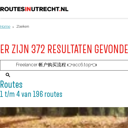
G
a
Home
Zoeken
n
a
ER ZIJN 372 RESULTATEN GE
a
r
I
d
k
e
Z
b
Routes
h
o
e
1 t/m 4 van 196 routes
o
e
n
m
k
o
e
e
p
p
n
z
a