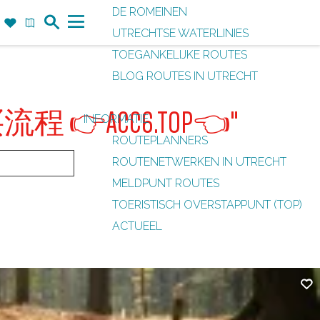
DE ROMEINEN
Z
F
K
UTRECHTSE WATERLINIES
o
a
a
M
TOEGANKELIJKE ROUTES
e
v
a
e
BLOG ROUTES IN UTRECHT
k
o
r
n
r
t
u
户购买流程 👉ACC6.TOP👈"
INFORMATIE
i
ROUTEPLANNERS
e
ROUTENETWERKEN IN UTRECHT
t
MELDPUNT ROUTES
e
TOERISTISCH OVERSTAPPUNT (TOP)
n
ACTUEEL
Fa