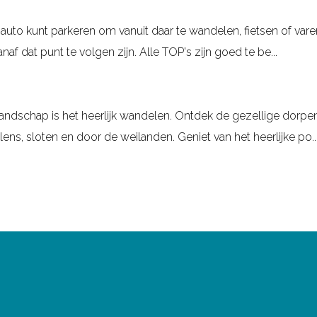
e auto kunt parkeren om vanuit daar te wandelen, fietsen of va
 dat punt te volgen zijn. Alle TOP's zijn goed te be...
landschap is het heerlijk wandelen. Ontdek de gezellige dorp
ens, sloten en door de weilanden. Geniet van het heerlijke po..