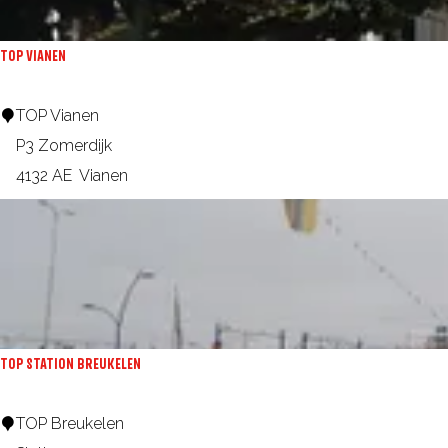
e
m
s
s
TOP VIANEN
t
e
T
TOP Vianen
k
O
P3 Zomerdijk
e
P
4132 AE
Vianen
,
V
L
i
o
a
p
n
i
e
k
n
TOP STATION BREUKELEN
T
TOP Breukelen