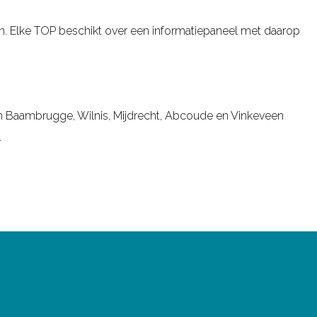
ren. Elke TOP beschikt over een informatiepaneel met daarop
en Baambrugge, Wilnis, Mijdrecht, Abcoude en Vinkeveen
.