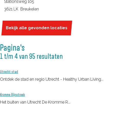
O
Stationsweg 105
P
3621 LK
Breukelen
S
t
Bekijk alle gevonden locaties
a
t
Pagina's
i
o
1 t/m 4 van 95 resultaten
n
B
Utrecht stad
r
Ontdek de stad en regio Utrecht - Healthy Urban Living...
e
u
Kromme Rijnstreek
k
Het buiten van Utrecht De Kromme R...
e