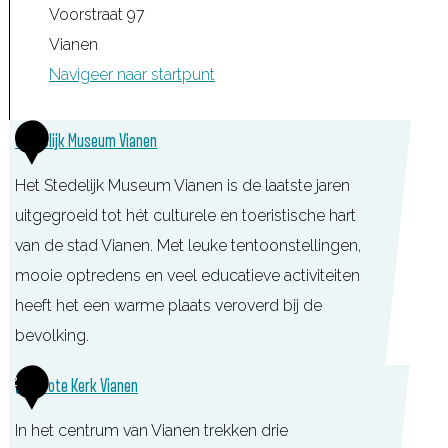
Voorstraat 97
Vianen
Navigeer naar startpunt
1
Stedelijk Museum Vianen
Het Stedelijk Museum Vianen is de laatste jaren
uitgegroeid tot hét culturele en toeristische hart
van de stad Vianen. Met leuke tentoonstellingen,
mooie optredens en veel educatieve activiteiten
heeft het een warme plaats veroverd bij de
bevolking.
S
2
Grote Kerk Vianen
t
In het centrum van Vianen trekken drie
e