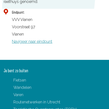
raethuys genoemd.
o
o
Eindpunt:
r
VVV Vianen
t
Voorstraat 97
Vianen
Navigeer naar eindpunt
Je bent zo buiten
Fietsen
Wandelen
Varen
Routenetwerken in Utrecht