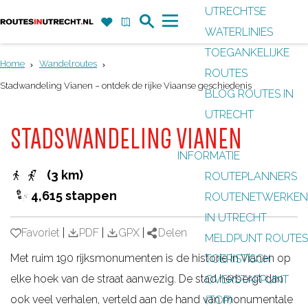
UTRECHTSE
Z
F
K
WATERLINIES
G
o
a
a
M
TOEGANKELIJKE
a
e
v
a
e
Home
Wandelroutes
ROUTES
n
k
o
r
n
Stadwandeling Vianen – ontdek de rijke Viaanse geschiedenis
BLOG ROUTES IN
a
r
t
u
UTRECHT
a
i
STADSWANDELING VIANEN
r
e
INFORMATIE
d
t
(3 km)
ROUTEPLANNERS
e
e
4,615 stappen
ROUTENETWERKEN
h
n
IN UTRECHT
o
Favoriet
Favoriet
|
PDF
|
GPX
|
Delen
MELDPUNT ROUTES
m
Met ruim 190 rijksmonumenten is de historie in Vianen op
TOERISTISCH
e
elke hoek van de straat aanwezig. De stad herbergt dan
OVERSTAPPUNT
p
ook veel verhalen, verteld aan de hand van monumentale
(TOP)
a