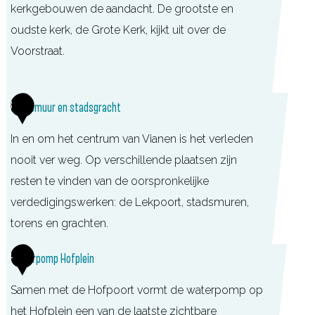
kerkgebouwen de aandacht. De grootste en
d
oudste kerk, de Grote Kerk, kijkt uit over de
e
Voorstraat.
l
i
G
j
3
Stadsmuur en stadsgracht
r
k
o
M
In en om het centrum van Vianen is het verleden
t
u
nooit ver weg. Op verschillende plaatsen zijn
e
s
resten te vinden van de oorspronkelijke
K
e
verdedigingswerken: de Lekpoort, stadsmuren,
e
u
torens en grachten.
r
m
4
Waterpomp Hofplein
k
V
V
i
Samen met de Hofpoort vormt de waterpomp op
i
a
het Hofplein een van de laatste zichtbare