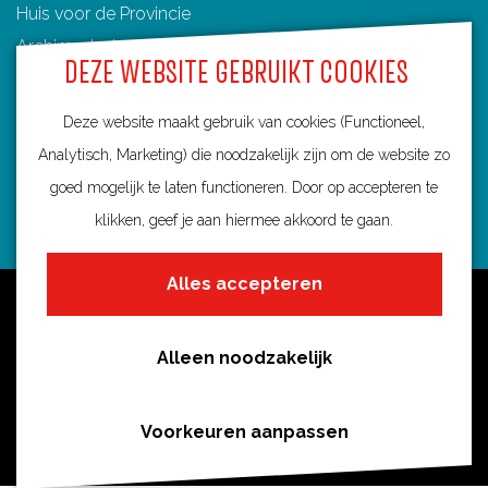
Huis voor de Provincie
Archimedeslaan 6
DEZE WEBSITE GEBRUIKT COOKIES
3584 BA Utrecht
info@routebureau-utrecht.nl
Deze website maakt gebruik van cookies (Functioneel,
Analytisch, Marketing) die noodzakelijk zijn om de website zo
goed mogelijk te laten functioneren. Door op accepteren te
klikken, geef je aan hiermee akkoord te gaan.
F
X
I
a
R
n
Alles accepteren
c
o
s
Over deze website
e
u
t
Meldpunt routes
b
t
a
Alleen noodzakelijk
Privacy
o
e
g
o
s
r
Toegankelijkheid
Voorkeuren aanpassen
k
i
a
Cookies
R
n
m