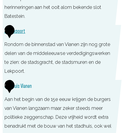
a
n
herinneringen aan het ooit alom bekende slot
n
e
Batestein.
e
n
5
n
De Lekpoort
Rondom de binnenstad van Vianen zijn nog grote
delen van de middeleeuwse verdedigingswerken
te zien: de stadsgracht, de stadsmuren en de
Lekpoort.
D
6
Stadhuis Vianen
e
Aan het begin van de 15e eeuw krijgen de burgers
L
van Vianen langzaam maar zeker steeds meer
e
politieke zeggenschap. Deze vrijheid wordt extra
k
benadrukt met de bouw van het stadhuis, ook wel
p