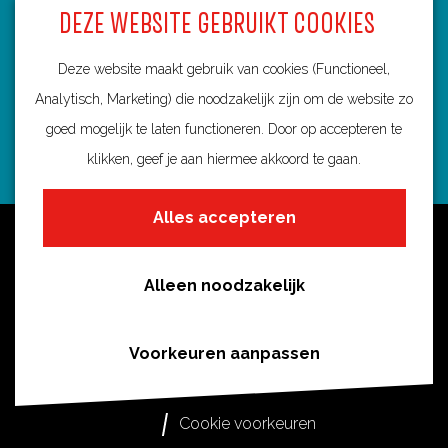
DEZE WEBSITE GEBRUIKT COOKIES
3584 BA Utrecht
info@routebureau-utrecht.nl
Deze website maakt gebruik van cookies (Functioneel,
Analytisch, Marketing) die noodzakelijk zijn om de website zo
goed mogelijk te laten functioneren. Door op accepteren te
klikken, geef je aan hiermee akkoord te gaan.
F
X
I
a
R
n
Alles accepteren
c
o
s
Over deze website
e
u
t
Meldpunt routes
b
t
a
Alleen noodzakelijk
Privacy
o
e
g
o
s
r
Toegankelijkheid
Voorkeuren aanpassen
k
i
a
Cookies
R
n
m
Cookie voorkeuren
o
U
R