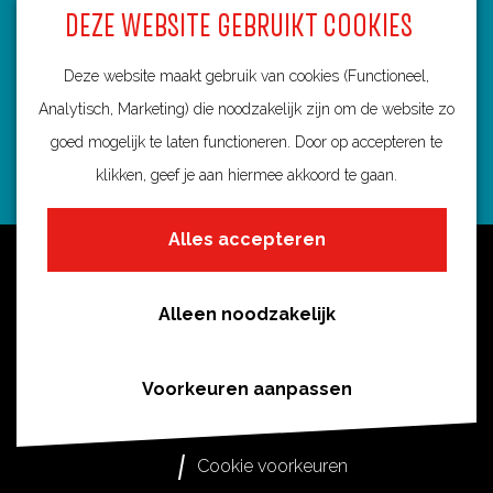
s
DEZE WEBSITE GEBRUIKT COOKIES
3584 BA Utrecht
e
info@routebureau-utrecht.nl
V
Deze website maakt gebruik van cookies (Functioneel,
e
Analytisch, Marketing) die noodzakelijk zijn om de website zo
c
goed mogelijk te laten functioneren. Door op accepteren te
h
klikken, geef je aan hiermee akkoord te gaan.
F
X
I
t
a
R
n
Alles accepteren
)
c
o
s
Over deze website
e
u
t
Meldpunt routes
b
t
a
Alleen noodzakelijk
Privacy
o
e
g
o
s
r
Toegankelijkheid
Voorkeuren aanpassen
k
i
a
Cookies
R
n
m
Cookie voorkeuren
o
U
R