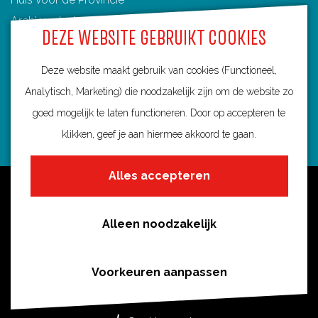
Archimedeslaan 6
DEZE WEBSITE GEBRUIKT COOKIES
3584 BA Utrecht
info@routebureau-utrecht.nl
Deze website maakt gebruik van cookies (Functioneel,
Analytisch, Marketing) die noodzakelijk zijn om de website zo
goed mogelijk te laten functioneren. Door op accepteren te
klikken, geef je aan hiermee akkoord te gaan.
F
X
I
a
R
n
Alles accepteren
c
o
s
Over deze website
e
u
t
Meldpunt routes
b
t
a
Alleen noodzakelijk
Privacy
o
e
g
o
s
r
Toegankelijkheid
Voorkeuren aanpassen
k
i
a
Cookies
R
n
m