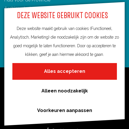
Archimedeslaan 6
DEZE WEBSITE GEBRUIKT COOKIES
3584 BA Utrecht
info@routebureau-utrecht.nl
Deze website maakt gebruik van cookies (Functioneel,
Analytisch, Marketing) die noodzakelijk zijn om de website zo
goed mogelijk te laten functioneren. Door op accepteren te
klikken, geef je aan hiermee akkoord te gaan.
F
X
I
a
R
n
Alles accepteren
c
o
s
Over deze website
e
u
t
Meldpunt routes
b
t
a
Alleen noodzakelijk
Privacy
o
e
g
o
s
r
Toegankelijkheid
Voorkeuren aanpassen
k
i
a
Cookies
R
n
m