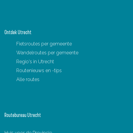
b
i
g
i
i
i
i
i
o
s
j
i
n
n
n
n
n
l
r
k
n
a
a
a
a
a
g
o
Ontdek Utrecht
a
e
u
n
Fietsroutes per gemeente
t
d
Wandelroutes per gemeente
e
e
Regio's in Utrecht
p
Routenieuws en -tips
a
Alle routes
g
i
n
a
Routebureau Utrecht
Huis voor de Provincie