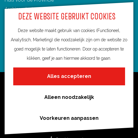
Archimedeslaan 6
DEZE WEBSITE GEBRUIKT COOKIES
3584 BA Utrecht
info@routebureau-utrecht.nl
Deze website maakt gebruik van cookies (Functioneel,
Analytisch, Marketing) die noodzakelijk zijn om de website zo
goed mogelijk te laten functioneren. Door op accepteren te
klikken, geef je aan hiermee akkoord te gaan.
F
X
I
a
R
n
Alles accepteren
c
o
s
Over deze website
e
u
t
Meldpunt routes
b
t
a
Alleen noodzakelijk
Privacy
o
e
g
o
s
r
Toegankelijkheid
Voorkeuren aanpassen
k
i
a
Cookies
R
n
m