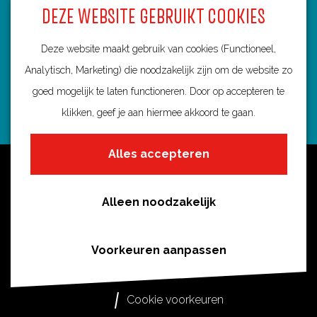
DEZE WEBSITE GEBRUIKT COOKIES
3584 BA Utrecht
info@routebureau-utrecht.nl
Deze website maakt gebruik van cookies (Functioneel,
Analytisch, Marketing) die noodzakelijk zijn om de website zo
goed mogelijk te laten functioneren. Door op accepteren te
klikken, geef je aan hiermee akkoord te gaan.
F
X
I
a
R
n
Alles accepteren
c
o
s
Over deze website
e
u
t
Meldpunt routes
b
t
a
Alleen noodzakelijk
Privacy
o
e
g
o
s
r
Toegankelijkheid
Voorkeuren aanpassen
k
i
a
Cookies
R
n
m
Cookie voorkeuren
o
U
R