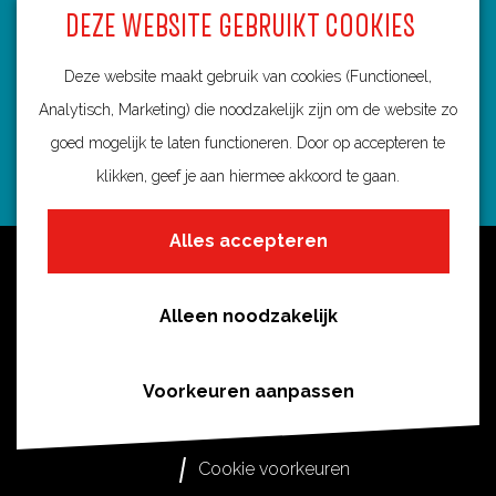
DEZE WEBSITE GEBRUIKT COOKIES
3584 BA Utrecht
info@routebureau-utrecht.nl
Deze website maakt gebruik van cookies (Functioneel,
Analytisch, Marketing) die noodzakelijk zijn om de website zo
goed mogelijk te laten functioneren. Door op accepteren te
klikken, geef je aan hiermee akkoord te gaan.
F
X
I
a
R
n
Alles accepteren
c
o
s
Over deze website
e
u
t
Meldpunt routes
b
t
a
Alleen noodzakelijk
Privacy
o
e
g
o
s
r
Toegankelijkheid
Voorkeuren aanpassen
k
i
a
Cookies
R
n
m
Cookie voorkeuren
o
U
R