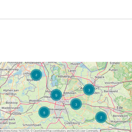
2
3
9
3
5
2
ina (Hong Kong), NOSTRA, © OpenStreetMap contributors, and the GIS User Community