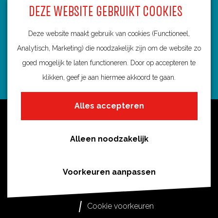
DEZE WEBSITE GEBRUIKT COOKIES
3584 BA Utrecht
info@routebureau-utrecht.nl
Deze website maakt gebruik van cookies (Functioneel,
Analytisch, Marketing) die noodzakelijk zijn om de website zo
goed mogelijk te laten functioneren. Door op accepteren te
klikken, geef je aan hiermee akkoord te gaan.
F
X
I
a
R
n
Alles accepteren
c
o
s
Over deze website
e
u
t
Meldpunt routes
b
t
a
Alleen noodzakelijk
Privacy
o
e
g
o
s
r
Toegankelijkheid
Voorkeuren aanpassen
k
i
a
Cookies
R
n
m
Cookie voorkeuren
o
U
R