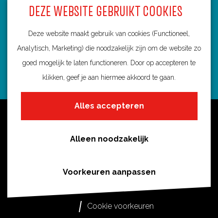
u
DEZE WEBSITE GEBRUIKT COOKIES
3584 BA Utrecht
t
info@routebureau-utrecht.nl
e
Deze website maakt gebruik van cookies (Functioneel,
Analytisch, Marketing) die noodzakelijk zijn om de website zo
goed mogelijk te laten functioneren. Door op accepteren te
klikken, geef je aan hiermee akkoord te gaan.
F
X
I
a
R
n
Alles accepteren
c
o
s
Over deze website
e
u
t
Meldpunt routes
b
t
a
Alleen noodzakelijk
Privacy
o
e
g
o
s
r
Toegankelijkheid
Voorkeuren aanpassen
k
i
a
Cookies
R
n
m
Cookie voorkeuren
o
U
R