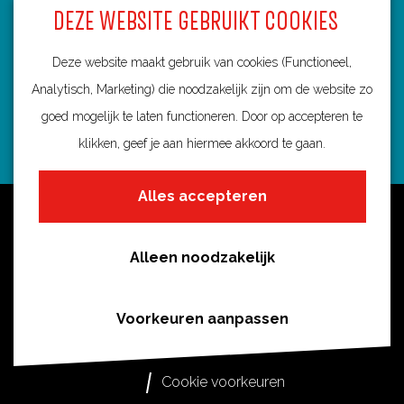
DEZE WEBSITE GEBRUIKT COOKIES
3584 BA Utrecht
info@routebureau-utrecht.nl
Deze website maakt gebruik van cookies (Functioneel,
Analytisch, Marketing) die noodzakelijk zijn om de website zo
goed mogelijk te laten functioneren. Door op accepteren te
klikken, geef je aan hiermee akkoord te gaan.
F
X
I
a
R
n
Alles accepteren
c
o
s
Over deze website
e
u
t
Meldpunt routes
b
t
a
Alleen noodzakelijk
Privacy
o
e
g
o
s
r
Toegankelijkheid
Voorkeuren aanpassen
k
i
a
Cookies
R
n
m
Cookie voorkeuren
o
U
R