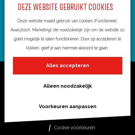
DEZE WEBSITE GEBRUIKT COOKIES
3584 BA Utrecht
info@routebureau-utrecht.nl
Deze website maakt gebruik van cookies (Functioneel,
Analytisch, Marketing) die noodzakelijk zijn om de website zo
goed mogelijk te laten functioneren. Door op accepteren te
klikken, geef je aan hiermee akkoord te gaan.
F
X
I
a
R
n
Alles accepteren
c
o
s
Over deze website
e
u
t
Meldpunt routes
b
t
a
Alleen noodzakelijk
Privacy
o
e
g
o
s
r
Toegankelijkheid
Voorkeuren aanpassen
k
i
a
Cookies
R
n
m
Cookie voorkeuren
o
U
R