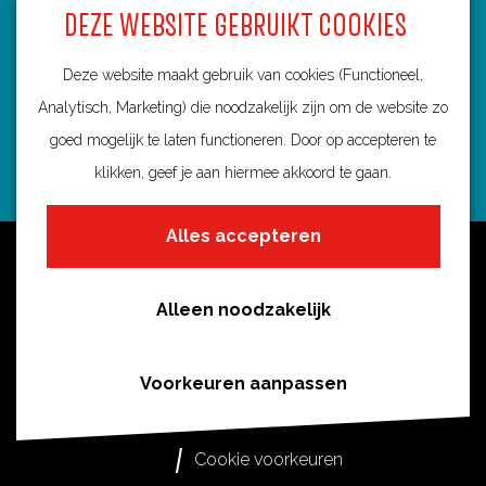
DEZE WEBSITE GEBRUIKT COOKIES
3584 BA Utrecht
info@routebureau-utrecht.nl
Deze website maakt gebruik van cookies (Functioneel,
Analytisch, Marketing) die noodzakelijk zijn om de website zo
goed mogelijk te laten functioneren. Door op accepteren te
klikken, geef je aan hiermee akkoord te gaan.
F
X
I
a
R
n
Alles accepteren
c
o
s
Over deze website
e
u
t
Meldpunt routes
b
t
a
Alleen noodzakelijk
Privacy
o
e
g
o
s
r
Toegankelijkheid
Voorkeuren aanpassen
k
i
a
Cookies
R
n
m
Cookie voorkeuren
o
U
R