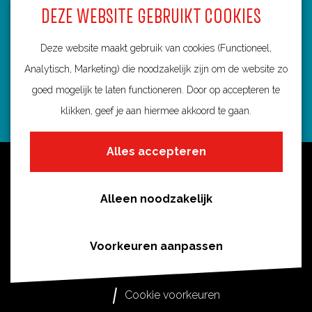
DEZE WEBSITE GEBRUIKT COOKIES
3584 BA Utrecht
info@routebureau-utrecht.nl
Deze website maakt gebruik van cookies (Functioneel,
Analytisch, Marketing) die noodzakelijk zijn om de website zo
goed mogelijk te laten functioneren. Door op accepteren te
klikken, geef je aan hiermee akkoord te gaan.
F
X
I
a
R
n
Alles accepteren
c
o
s
Over deze website
e
u
t
Meldpunt routes
b
t
a
Alleen noodzakelijk
Privacy
o
e
g
o
s
r
Toegankelijkheid
Voorkeuren aanpassen
k
i
a
Cookies
R
n
m
Cookie voorkeuren
o
U
R