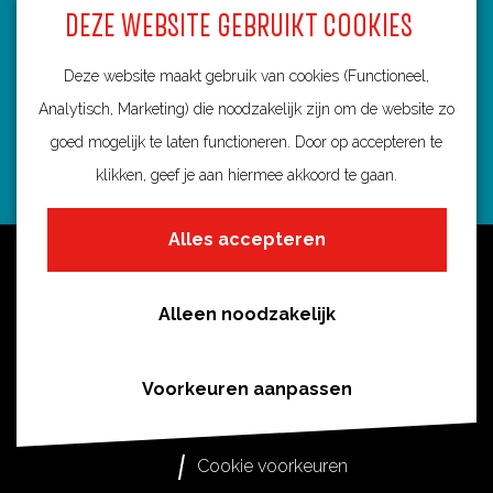
DEZE WEBSITE GEBRUIKT COOKIES
3584 BA Utrecht
info@routebureau-utrecht.nl
Deze website maakt gebruik van cookies (Functioneel,
Analytisch, Marketing) die noodzakelijk zijn om de website zo
goed mogelijk te laten functioneren. Door op accepteren te
klikken, geef je aan hiermee akkoord te gaan.
F
X
I
a
R
n
Alles accepteren
c
o
s
Over deze website
e
u
t
Meldpunt routes
b
t
a
Alleen noodzakelijk
Privacy
o
e
g
o
s
r
Toegankelijkheid
Voorkeuren aanpassen
k
i
a
Cookies
R
n
m
Cookie voorkeuren
o
U
R