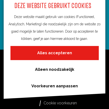
DEZE WEBSITE GEBRUIKT COOKIES
3584 BA Utrecht
info@routebureau-utrecht.nl
Deze website maakt gebruik van cookies (Functioneel,
Analytisch, Marketing) die noodzakelijk zijn om de website zo
goed mogelijk te laten functioneren. Door op accepteren te
klikken, geef je aan hiermee akkoord te gaan.
F
X
I
a
R
n
Alles accepteren
c
o
s
Over deze website
e
u
t
Meldpunt routes
b
t
a
Alleen noodzakelijk
Privacy
o
e
g
o
s
r
Toegankelijkheid
Voorkeuren aanpassen
k
i
a
Cookies
R
n
m
Cookie voorkeuren
o
U
R