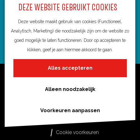
DEZE WEBSITE GEBRUIKT COOKIES
3584 BA Utrecht
info@routebureau-utrecht.nl
Deze website maakt gebruik van cookies (Functioneel,
Analytisch, Marketing) die noodzakelijk zijn om de website zo
goed mogelijk te laten functioneren. Door op accepteren te
klikken, geef je aan hiermee akkoord te gaan.
F
X
I
a
R
n
Alles accepteren
c
o
s
Over deze website
e
u
t
Meldpunt routes
b
t
a
Alleen noodzakelijk
Privacy
o
e
g
o
s
r
Toegankelijkheid
Voorkeuren aanpassen
k
i
a
Cookies
R
n
m
Cookie voorkeuren
o
U
R