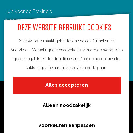
Huis voor de Provincie
Archimedeslaan 6
DEZE WEBSITE GEBRUIKT COOKIES
3584 BA Utrecht
info@routebureau-utrecht.nl
Deze website maakt gebruik van cookies (Functioneel,
Analytisch, Marketing) die noodzakelijk zijn om de website zo
goed mogelijk te laten functioneren. Door op accepteren te
klikken, geef je aan hiermee akkoord te gaan.
F
X
I
a
R
n
Alles accepteren
c
o
s
Over deze website
e
u
t
Meldpunt routes
b
t
a
Alleen noodzakelijk
Privacy
o
e
g
o
s
r
Toegankelijkheid
Voorkeuren aanpassen
k
i
a