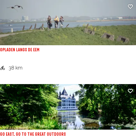
t
Fa
d
e
k
&
B
OPLADEN LANGS DE EEM
e
l
O
38 km
e
p
e
l
Fa
f
a
r
d
o
e
u
n
t
l
GO EAST, GO TO THE GREAT OUTDOORS