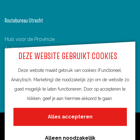
a
n
s
Routebureau Utrecht
e
L
Huis voor de Provincie
e
Archimedeslaan 6
g
DEZE WEBSITE GEBRUIKT COOKIES
3584 BA Utrecht
e
info@routebureau-utrecht.nl
r
Deze website maakt gebruik van cookies (Functioneel,
Analytisch, Marketing) die noodzakelijk zijn om de website zo
goed mogelijk te laten functioneren. Door op accepteren te
klikken, geef je aan hiermee akkoord te gaan.
F
X
I
a
R
n
Alles accepteren
c
o
s
Over deze website
e
u
t
Meldpunt routes
b
t
a
Alleen noodzakelijk