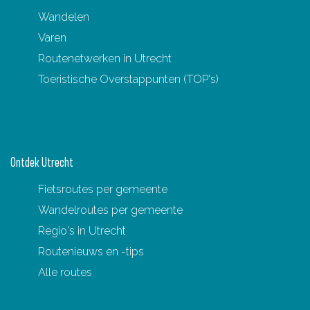
s
Wandelen
p
Varen
o
Routenetwerken in Utrecht
r
Toeristische Overstappunten (TOP's)
e
n
v
a
Ontdek Utrecht
n
Fietsroutes per gemeente
h
Wandelroutes per gemeente
e
Regio's in Utrecht
t
Routenieuws en -tips
F
Alle routes
r
a