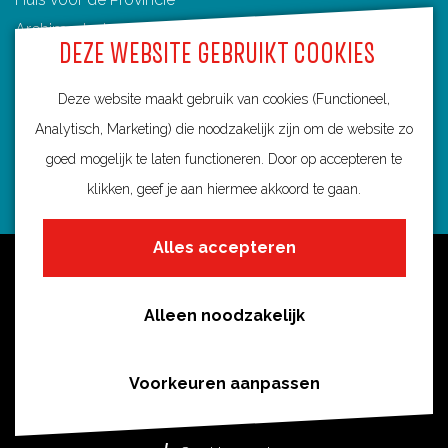
Archimedeslaan 6
DEZE WEBSITE GEBRUIKT COOKIES
3584 BA Utrecht
info@routebureau-utrecht.nl
Deze website maakt gebruik van cookies (Functioneel,
Analytisch, Marketing) die noodzakelijk zijn om de website zo
goed mogelijk te laten functioneren. Door op accepteren te
klikken, geef je aan hiermee akkoord te gaan.
F
X
I
a
R
n
Alles accepteren
c
o
s
Over deze website
e
u
t
Meldpunt routes
b
t
a
Alleen noodzakelijk
Privacy
o
e
g
o
s
r
Toegankelijkheid
Voorkeuren aanpassen
k
i
a
Cookies
R
n
m