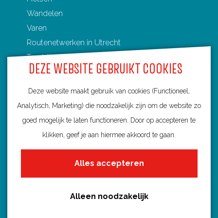
Wandelen
Varen
Routenetwerken in Utrecht
Toeristische Overstappunten (TOP's)
DEZE WEBSITE GEBRUIKT COOKIES
Deze website maakt gebruik van cookies (Functioneel,
Analytisch, Marketing) die noodzakelijk zijn om de website zo
Ontdek Utrecht
goed mogelijk te laten functioneren. Door op accepteren te
Fietsroutes per gemeente
klikken, geef je aan hiermee akkoord te gaan.
Wandelroutes per gemeente
Alles accepteren
Regio's in Utrecht
Routenieuws en -tips
Alle routes
Alleen noodzakelijk