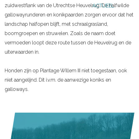
zuidwestflank van de Utrechtse Heuvelrug. De halfwilde
ACTUEEL
g
gallowayrunderen en konikpaarden zorgen ervoor dat het
e
landschap halfopen blijft, met schraalgrasland,
boomgroepen en struwelen. Zoals de naam doet
vermoeden loopt deze route tussen de Heuvelrug en de
uiterwaarden in.
Honden zijn op Plantage Willem III niet toegestaan, ook
niet aangelijnd. Dit i.v.m. de aanwezige koniks en
galloways.