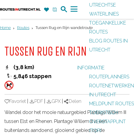
UTRECHTSE
Z
F
K
WATERLINIES
G
o
a
a
M
TOEGANKELIJKE
a
e
v
a
e
Home
Routes
Tussen Rug en Rijn wandelroute
ROUTES
n
k
o
r
n
BLOG ROUTES IN
a
r
t
u
TUSSEN RUG EN RIJN
UTRECHT
a
i
r
e
(3,8 km)
INFORMATIE
d
t
5,846 stappen
ROUTEPLANNERS
e
e
ROUTENETWERKEN
h
n
IN UTRECHT
o
Favoriet
Favoriet
|
PDF
|
GPX
|
Delen
MELDPUNT ROUTES
m
Wandel door het mooie natuurgebied Plantage Willem III
TOERISTISCH
e
tussen Elst en Rhenen. Plantage Willem III is een
OVERSTAPPUNT
p
buitenlands aandoend, glooiend gebied op de
(TOP)
a