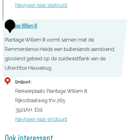
Navigeer naar startpunt
1
Plantage Willem III
Plantage Willem III vormt samen met de
Remmerdense Heide een buitenlands aandoend,
glooiend gebied op de zuidwestflank van de
Utrechtse Heuvelrug.
P
Eindpunt:
l
Parkeerplaats Plantage Willem III
a
Rijksstraatweg thv 265
n
3921AH
Elst
t
Navigeer naar eindpunt
a
g
Ook interessant