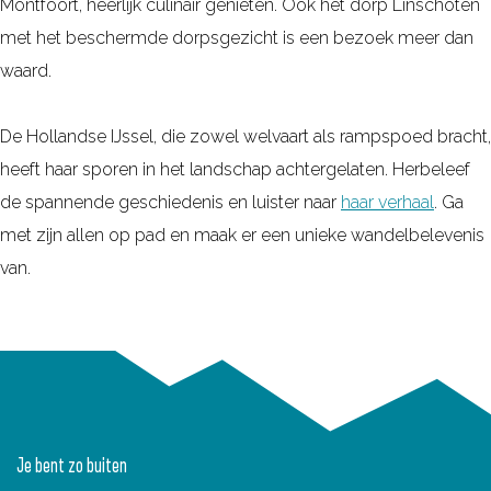
Montfoort, heerlijk culinair genieten. Ook het dorp Linschoten
met het beschermde dorpsgezicht is een bezoek meer dan
waard.
De Hollandse IJssel, die zowel welvaart als rampspoed bracht,
heeft haar sporen in het landschap achtergelaten. Herbeleef
de spannende geschiedenis en luister naar
haar verhaal
. Ga
met zijn allen op pad en maak er een unieke wandelbelevenis
van.
Je bent zo buiten