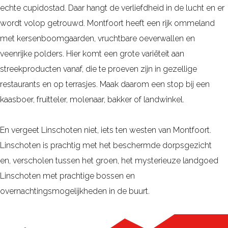
i
e
echte cupidostad. Daar hangt de verliefdheid in de lucht en er
l
j
r
wordt volop getrouwd. Montfoort heeft een rijk ommeland
e
k
z
met kersenboomgaarden, vruchtbare oeverwallen en
n
v
i
veenrijke polders. Hier komt een grote variëteit aan
v
o
c
streekproducten vanaf, die te proeven zijn in gezellige
a
l
h
restaurants en op terrasjes. Maak daarom een stop bij een
n
l
t
kaasboer, fruitteler, molenaar, bakker of landwinkel.
d
e
s
e
d
p
En vergeet Linschoten niet, iets ten westen van Montfoort.
H
i
a
Linschoten is prachtig met het beschermde dorpsgezicht
o
g
g
en, verscholen tussen het groen, het mysterieuze landgoed
l
e
i
Linschoten met prachtige bossen en
l
H
n
overnachtingsmogelijkheden in de buurt.
a
o
a
n
l
H
d