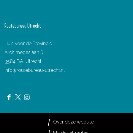
Routebureau Utrecht
Huis voor de Provincie
Archimedeslaan 6
3584 BA Utrecht
info@routebureau-utrecht.nl
F
X
I
a
R
n
c
o
s
Over deze website
e
u
t