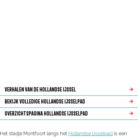
g
e
VERHALEN VAN DE HOLLANDSE IJSSEL
V
BEKIJK VOLLEDIGE HOLLANDSE IJSSELPAD
e
B
OVERZICHTSPAGINA HOLLANDSE IJSSELPAD
r
e
O
h
k
v
Het stadje Montfoort langs het
Hollandse IJsselpad
is een
a