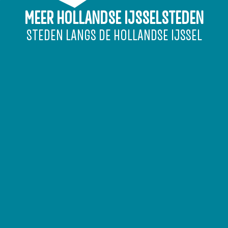
I
MEER HOLLANDSE IJSSELSTEDEN
J
STEDEN LANGS DE HOLLANDSE IJSSEL
s
s
e
l
s
t
e
i
n