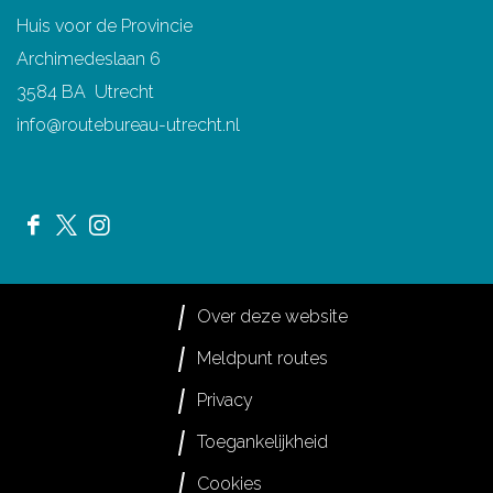
Huis voor de Provincie
Archimedeslaan 6
3584 BA Utrecht
info@routebureau-utrecht.nl
F
X
I
a
R
n
c
o
s
Over deze website
e
u
t
Meldpunt routes
b
t
a
Privacy
o
e
g
o
s
r
Toegankelijkheid
k
i
a
Cookies