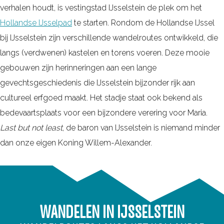
i
e
verhalen houdt, is vestingstad IJsselstein de plek om het
l
j
r
Hollandse IJsselpad
te starten. Rondom de Hollandse IJssel
e
k
z
bij IJsselstein zijn verschillende wandelroutes ontwikkeld, die
n
v
i
langs (verdwenen) kastelen en torens voeren. Deze mooie
v
o
c
gebouwen zijn herinneringen aan een lange
a
l
h
gevechtsgeschiedenis die IJsselstein bijzonder rijk aan
n
l
t
cultureel erfgoed maakt. Het stadje staat ook bekend als
d
e
s
bedevaartsplaats voor een bijzondere verering voor Maria.
e
d
p
Last but not least
, de baron van IJsselstein is niemand minder
H
i
a
dan onze eigen Koning Willem-Alexander.
o
g
g
l
e
i
l
H
n
a
o
a
n
WANDELEN IN IJSSELSTEIN
l
H
d