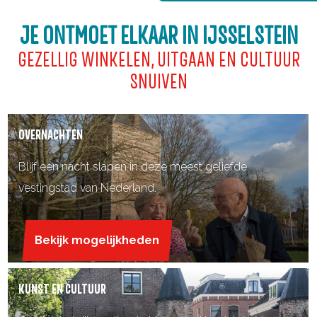
JE ONTMOET ELKAAR IN IJSSELSTEIN
GEZELLIG WINKELEN, UITGAAN EN CULTUUR
SNUIVEN
O
OVERNACHTEN
v
e
Blijf een nacht slapen in deze meest geliefde
r
vestingstad van Nederland.
n
a
Bekijk mogelijkheden
c
h
K
KUNST EN CULTUUR
t
u
e