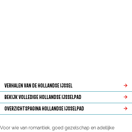
g
e
VERHALEN VAN DE HOLLANDSE IJSSEL
V
BEKIJK VOLLEDIGE HOLLANDSE IJSSELPAD
e
B
OVERZICHTSPAGINA HOLLANDSE IJSSELPAD
r
e
O
h
k
v
Voor wie van romantiek, goed gezelschap en adellijke
a