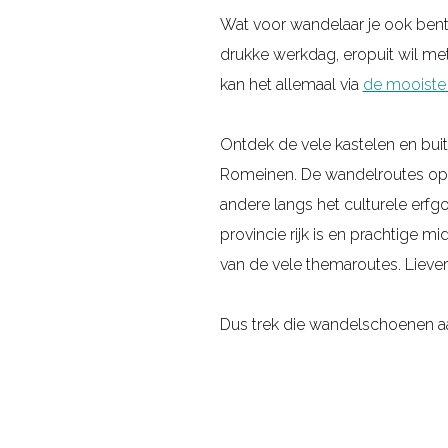
s
n
a
Wat voor wandelaar je ook bent,
a
e
d
n
drukke werkdag, eropuit wil me
n
e
i
d
kan het allemaal via
de mooiste 
d
n
g
e
e
g
e
l
Ontdek de vele kastelen en bui
l
e
s
n
Romeinen. De wandelroutes op r
r
m
t
e
andere langs het culturele erfg
o
e
a
t
provincie rijk is en prachtige 
u
e
r
w
van de vele themaroutes. Liever
t
n
t
e
e
t
p
r
Dus trek die wandelschoenen
s
e
u
k
n
t
e