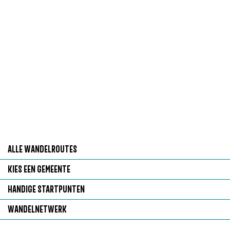
g
e
ALLE WANDELROUTES
A
KIES EEN GEMEENTE
l
K
HANDIGE STARTPUNTEN
l
i
H
WANDELNETWERK
e
e
a
W
w