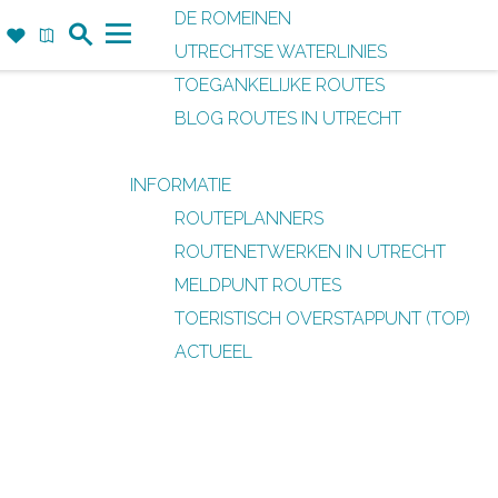
DE ROMEINEN
Z
F
K
UTRECHTSE WATERLINIES
o
a
a
M
TOEGANKELIJKE ROUTES
e
v
a
e
BLOG ROUTES IN UTRECHT
k
o
r
n
r
t
u
INFORMATIE
i
ROUTEPLANNERS
e
ROUTENETWERKEN IN UTRECHT
t
MELDPUNT ROUTES
e
TOERISTISCH OVERSTAPPUNT (TOP)
n
ACTUEEL