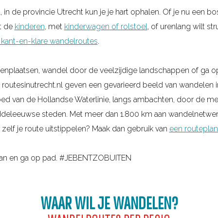
 in de provincie Utrecht kun je je hart ophalen. Of je nu een 
t de
kinderen
, met
kinderwagen of rolstoel
, of urenlang wilt st
kant-en-klare wandelroutes
.
tenplaatsen, wandel door de veelzijdige landschappen of ga op
outesinutrecht.nl geven een gevarieerd beeld van wandelen i
oed van de Hollandse Waterlinie, langs ambachten, door de mee
middeleeuwse steden. Met meer dan 1.800 km aan wandelnetwerk
 zelf je route uitstippelen? Maak dan gebruik van
een routeplan
 aan en ga op pad. #JEBENTZOBUITEN
WAAR WIL JE WANDELEN?